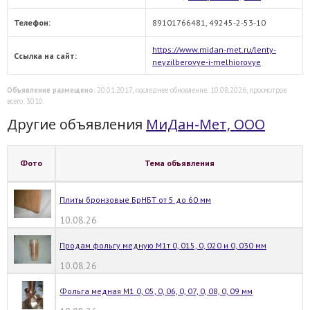
Телефон:
89101766481, 49245-2-53-10
https://www.midan-met.ru/lenty-
Ссылка на сайт:
neyzilberovye-i-melhiorovye
Объявление размещено
: 20.01.2017, последнее обновление: 10.08.2026, просмотров
всего: 3010.
Другие объявления
МиДан-Мет, ООО
Фото
Тема объявления
Плиты бронзовые БрНБТ от 5 до 60 мм
10.08.26
Продам фольгу медную М1т 0, 015, 0, 020 и 0, 030 мм
10.08.26
Фольга медная М1 0, 05, 0, 06, 0, 07, 0, 08, 0, 09 мм