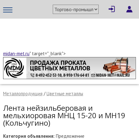
×
Написать поставщику
МЕТАПРОМ - российский торгово-промышленный портал
midan-met.ru
" target="_blank">
Металлопродукция
/
Цветные металлы
Лента нейзильберовая и
мельхиоровая МНЦ 15-20 и МН19
(Кольчугино)
Отмена
Отправить сообщение
Категория объявления:
Предложение